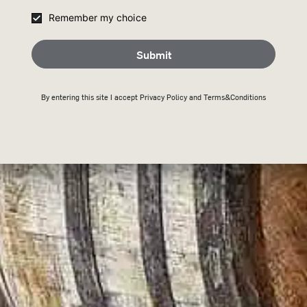
Remember my choice
Submit
By entering this site I accept
Privacy Policy
and Terms&Conditions