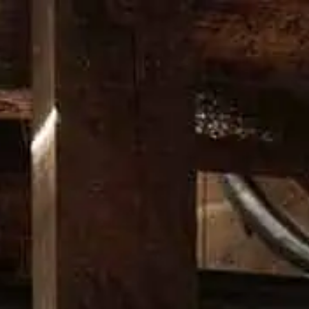
け継がれる伝統
我々のバーボンづくり
DON’T CHANGE A D
ペーパ
ン：カ
ほのかな苦みと甘みを伴
広く愛されるモダン・カ
つくり方