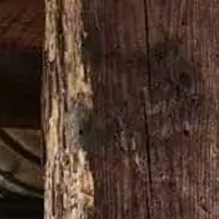
Buy now
AMN THING
ジミー・ラッセル 70周年
LATEST NEWS
ープレー
クテル
う、とても爽やかな味わい。幅
クテル。