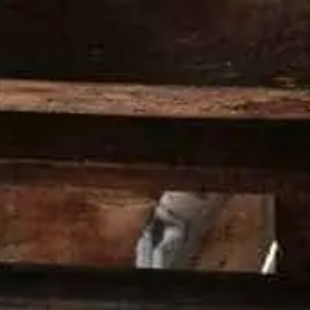
ワイルドターキー ラインナップ
お勧めのカクテル
受
HOME
>
COCKTAILS
>
PAPER PLANE
材 料