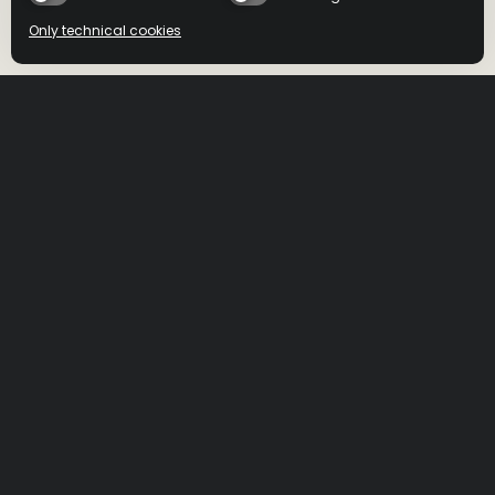
101プルーフ(アルコール分50.5%）、バーボンとしては異例
Only technical cookies
となる8年の長期熟成、ワイルドターキーのフラッグシッ
プ。
BUY NOW
BUY NOW
HOME
>
PRODUCTS
>
WILD TURKEY 8 YEAR
Select product
All
DRIZLY
MINIBAR
ワイルドター
Amazon
キー 8年
ORDER NOW
ワイルドターキーのフラッグシップとして、今も変わらず
つくられつづけている101プルーフのストレートバーボン。
高いアルコール度数にもかかわらず、想像以上に繊細な味