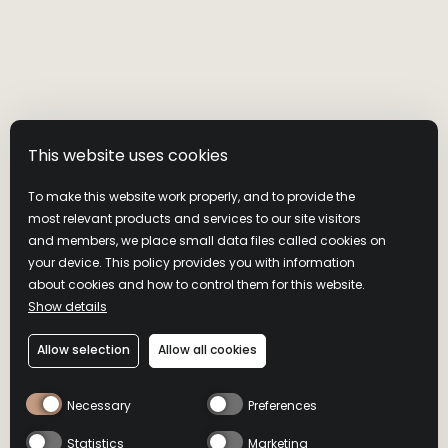
This website uses cookies
To make this website work properly, and to provide the
most relevant products and services to our site visitors
and members, we place small data files called cookies on
your device. This policy provides you with information
about cookies and how to control them for this website.
Show details
ワイルドターキ
Allow selection
Allow all cookies
ー 8年
Necessary
Preferences
ブランド誕生以来受継がれるワイルドターキーを象徴する
Statistics
Marketing