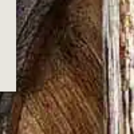
LO.
rkey e e alla determinazione che ha
tenaria attraverso le generazioni.