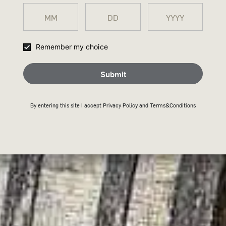
CAMBIAR
Remember my choice
Un omaggio alla tradizione di Wild Tu
preservato, intatta, la sua ricetta cen
Submit
Scopri di più
By entering this site I accept
Privacy Policy
and Terms&Conditions