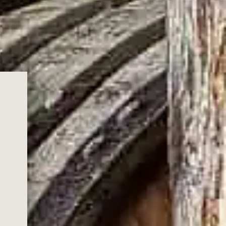
SAI CHE È
NON