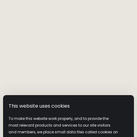
ブルース・ラッセル
による再解釈
This website uses cookies
「オースティン・ニコルズ・アーカイブズ」は、アソシエ
To make this website work properly, and to provide the
イト・マスターブレンダーであるブルース・ラッセルが単
most relevant products and services to our site visitors
独で主導した、ワイルドターキー初のシリーズであり、ボ
and members, we place small data files called cookies on
トルに彼の署名のみが記される最初のコレクションでもあ