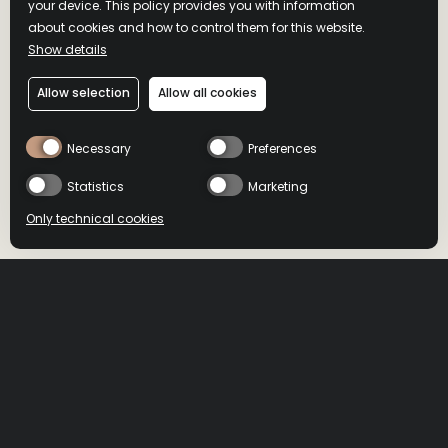
your device. This policy provides you with information
ります。
このシリーズは10年以上前に構想され、彼にとって個人的
about cookies and how to control them for this website.
な情熱を持つプロジェクトであると同時に、キャリアにお
Show details
ける重要な節目でもあります。そこには、伝説的マスター
ディスティラーである祖父ジミー・ラッセルへの敬意と、
Allow selection
Allow all cookies
ワイルドターキーのバーボンを形作ってきた各時代へのオ
マージュが込められています。
Necessary
Preferences
世代を超えて受け継がれてきた原材料のグレーン、酵母、
マッシュビル、蒸溜方法を基盤に、ブルースはヴィンテー
Statistics
Marketing
ジからのインスピレーションを現代的な視点で再解釈して
いきます―しかし、ジミーが築き上げた基礎を決して損な
Only technical cookies
うことはありません。
BUY NOW
BUY NOW
Select product
All
DRIZLY
MINIBAR